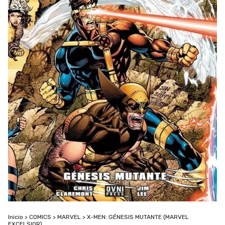
Inicio
>
COMICS
>
MARVEL
>
X-MEN: GÉNESIS MUTANTE (MARVEL
EXCELSIOR)