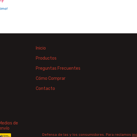
FF
timo!
Inicio
Productos
Preguntas Frecuentes
Cómo Comprar
Contacto
Medios de
envío
Defensa de las y los consumidores. Para reclamos
in