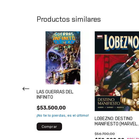
Productos similares
ROSO
LAS GUERRAS DEL
. LA MUERTE
INFINITO
STACY (MARVEL
0,00
$53.500,00
¡No te lo pierdas, es el último!
LOBEZNO: DESTINO
MANIFIESTO (MARVEL
DELUXE)
$56.700,00