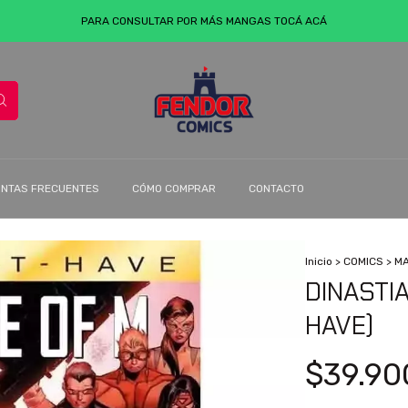
PARA CONSULTAR POR MÁS MANGAS TOCÁ ACÁ
NTAS FRECUENTES
CÓMO COMPRAR
CONTACTO
Inicio
>
COMICS
>
M
DINASTI
HAVE)
$39.90