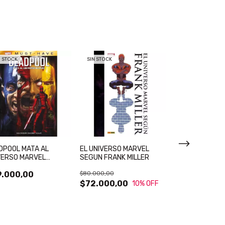
N STOCK
SIN STOCK
SIN STOCK
DPOOL MATA AL
EL UNIVERSO MARVEL
EL GUANTELETE
VERSO MARVEL
SEGUN FRANK MILLER
INFINITO (MARV
RVEL MUST HAVE)
HAVE)
9.000,00
$80.000,00
$55.000,00
$72.000,00
10
% OFF