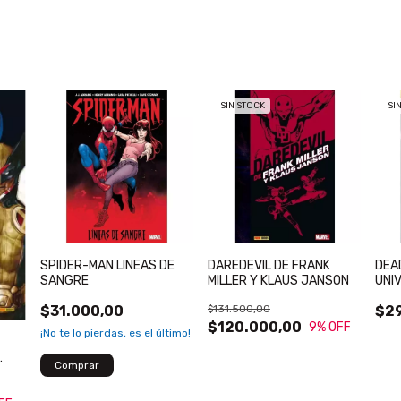
SIN STOCK
SI
SPIDER-MAN LINEAS DE
DAREDEVIL DE FRANK
DEA
SANGRE
MILLER Y KLAUS JANSON
UNI
(MA
$31.000,00
$131.500,00
$2
$120.000,00
9
% OFF
¡No te lo pierdas, es el último!