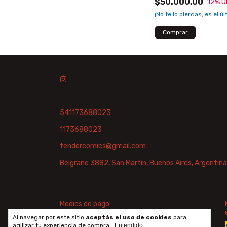
$50.000,00
12
% O
¡No te lo pierdas, es el úl
541173688023
1173688023
fendorcomics@gmail.com
Belgrano 3882, San Martin, Buenos Aires, Argentina
Medios de pago
Al navegar por este sitio
aceptás el uso de cookies
para
agilizar tu experiencia de compra.
Entendido