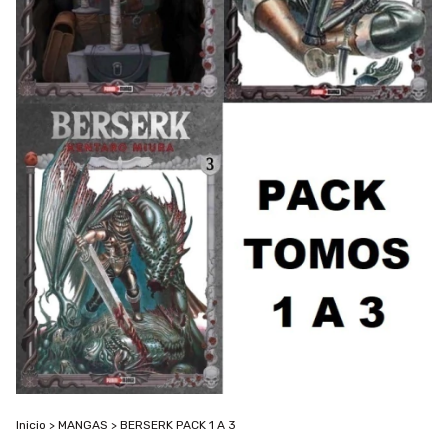
Inicio
>
MANGAS
>
BERSERK PACK 1 A 3