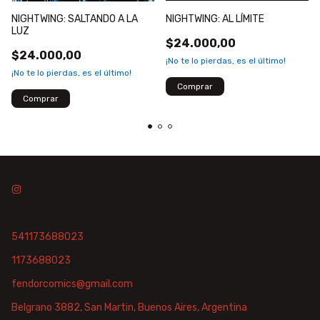
NIGHTWING: AL LÍMITE
NIGHTWING: SALTANDO A LA
LUZ
$24.000,00
$24.000,00
¡No te lo pierdas, es el último!
¡No te lo pierdas, es el último!
541173688023
1173688023
fendorcomics@gmail.com
Belgrano 3882, San Martin, Buenos Aires, Argentina