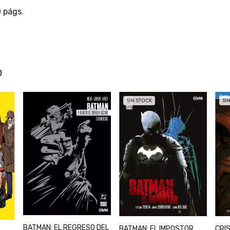
 págs.
o
SIN STOCK
SI
BATMAN: EL REGRESO DEL
BATMAN: EL IMPOSTOR
CRIS