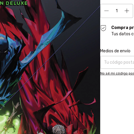
Compra pr
Tus datos c
Entregas para el CP
Medios de envío
No sé mi código pos