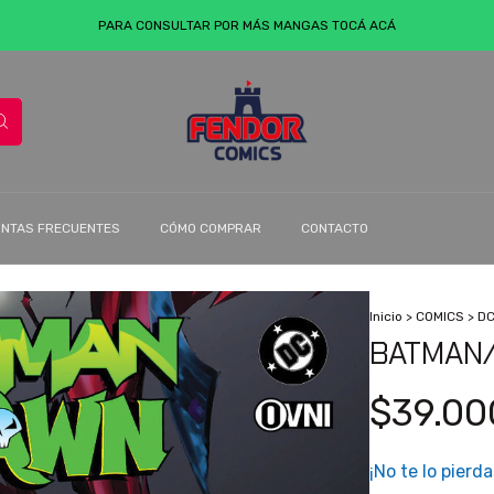
PARA CONSULTAR POR MÁS MANGAS TOCÁ ACÁ
NTAS FRECUENTES
CÓMO COMPRAR
CONTACTO
Inicio
>
COMICS
>
D
BATMAN/
$39.00
¡No te lo pierda