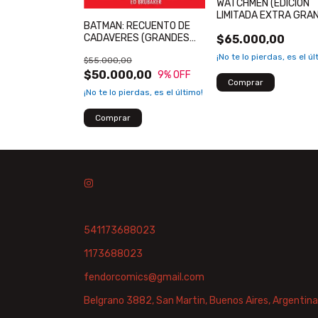
WATCHMEN (EDICIÓN
TEGRAL TOMO 1
LIMITADA EXTRA GRA
BATMAN: RECUENTO DE
,00
CADAVERES (GRANDES
$65.000,00
AUTORES DE BATMAN)
¡No te lo pierdas, es el úl
$55.000,00
$50.000,00
9
% OFF
¡No te lo pierdas, es el último!
541173688023
1173688023
fendorcomics@gmail.com
Belgrano 3882, San Martin, Buenos Aires, Argentina