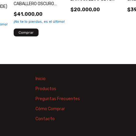
CABALLERO OSCURO
NDE)
(EDICIÓN DELUXE)
$20.000,00
$39
$41.000,00
¡No te lo pierdas, es el último!
timo!
Inicio
Productos
Preguntas Frecuentes
Cómo Comprar
Contacto