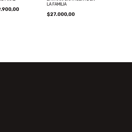
LA FAMILIA
SPAWN INTEGRA
.900,00
$27.000,00
$60.000,00