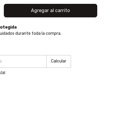
otegida
uidados durante toda la compra.
:
Cambiar CP
Calcular
tal