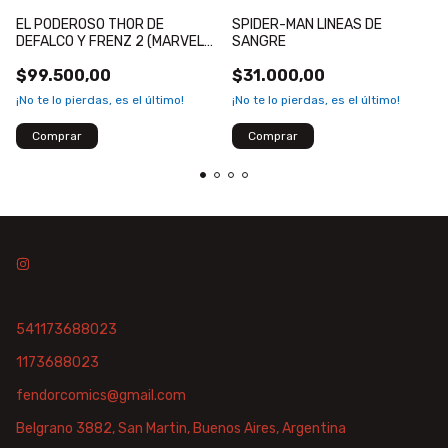
EL PODEROSO THOR DE
SPIDER-MAN LINEAS DE
DEFALCO Y FRENZ 2 (MARVEL
SANGRE
HEROES)
$99.500,00
$31.000,00
¡No te lo pierdas, es el último!
¡No te lo pierdas, es el último!
541173688023
1173688023
fendorcomics@gmail.com
Belgrano 3882, San Martin, Buenos Aires, Argentina