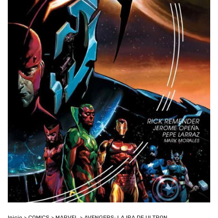
Inicio
>
COMICS
>
MARVEL
>
AVENGERS: LA IRA DE ULTRON